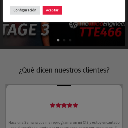
Hyundai i30N Stage 3 – Turbo TTE466
Configuración
Aceptar
¿Qué dicen nuestros clientes?
Hace una Semana que me reprogramaron mi C43 y estoy encantado
con el resultado, tanto por prestaciones como por consumos. El