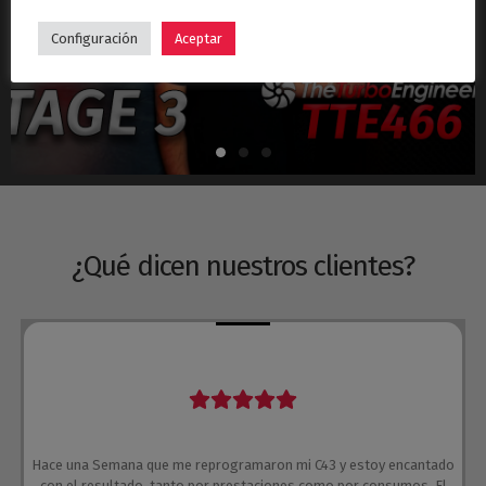
Hyundai i30N Stage 3 – Turbo TTE466
Configuración
Aceptar
¿Qué dicen nuestros clientes?
Hace una Semana que me reprogramaron mi C43 y estoy encantado
con el resultado, tanto por prestaciones como por consumos. El