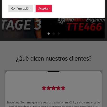
Hyundai i30N Stage 3 – Turbo TTE466
Configuración
Aceptar
¿Qué dicen nuestros clientes?
Hace una Semana que me reprogramaron mi C43 y estoy encantado
con el resultado, tanto por prestaciones como por consumos. El