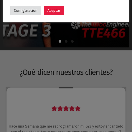
Hyundai i30N Stage 3 – Turbo TTE466
Configuración
Aceptar
¿Qué dicen nuestros clientes?
Hace una Semana que me reprogramaron mi C43 y estoy encantado
con el resultado, tanto por prestaciones como por consumos. El