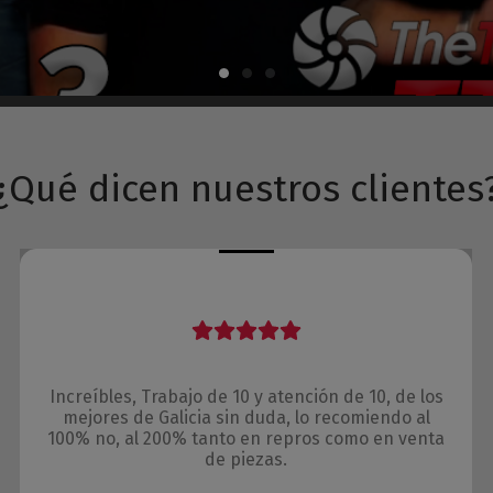
¿Qué dicen nuestros clientes
Increíbles, Trabajo de 10 y atención de 10, de los
mejores de Galicia sin duda, lo recomiendo al
100% no, al 200% tanto en repros como en venta
de piezas.