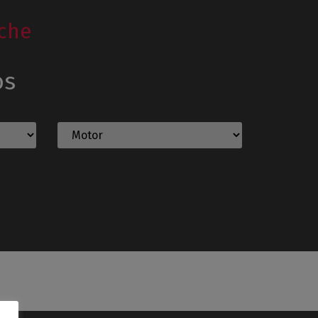
che
os