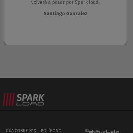
volverá a pasar por Spark load.
Santiago Gonzalez
RÚA COBRE H13 – POLÍGONO
info@sparkload.es