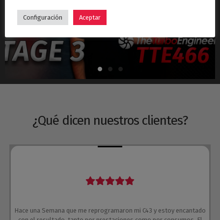
Hyundai i30N Stage 3 – Turbo TTE466
Configuración
Aceptar
¿Qué dicen nuestros clientes?
Hace una Semana que me reprogramaron mi C43 y estoy encantado
con el resultado, tanto por prestaciones como por consumos. El