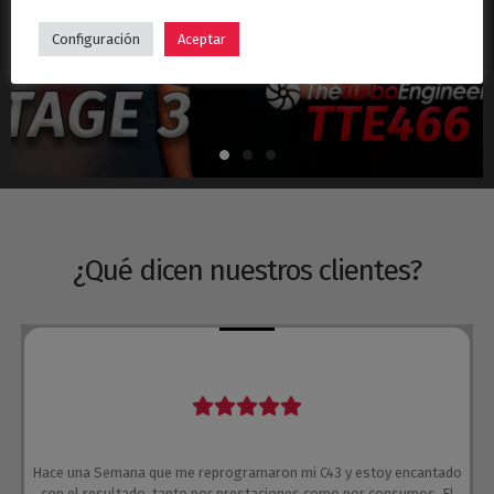
Hyundai i30N Stage 3 – Turbo TTE466
Configuración
Aceptar
¿Qué dicen nuestros clientes?
Hace una Semana que me reprogramaron mi C43 y estoy encantado
con el resultado, tanto por prestaciones como por consumos. El