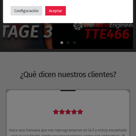
Hyundai i30N Stage 3 – Turbo TTE466
Configuración
Aceptar
¿Qué dicen nuestros clientes?
Hace una Semana que me reprogramaron mi C43 y estoy encantado
con el resultado, tanto por prestaciones como por consumos. El