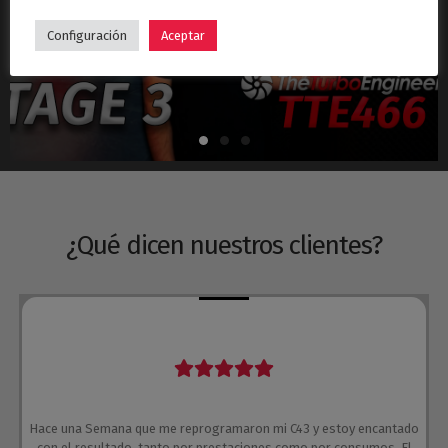
Hyundai i30N Stage 3 – Turbo TTE466
Configuración
Aceptar
¿Qué dicen nuestros clientes?
Hace una Semana que me reprogramaron mi C43 y estoy encantado
con el resultado, tanto por prestaciones como por consumos. El