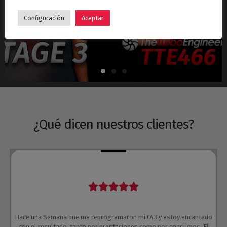
Hyundai i30N Stage 3 – Turbo TTE466
Configuración
Aceptar
¿Qué dicen nuestros clientes?
Hace una Semana que me reprogramaron mi C43 y estoy encantado
con el resultado, tanto por prestaciones como por consumos. El