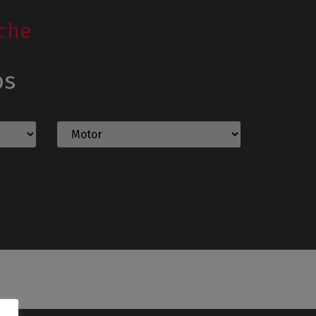
che
os