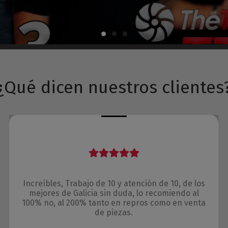
¿Qué dicen nuestros clientes
Increíbles, Trabajo de 10 y atención de 10, de los
mejores de Galicia sin duda, lo recomiendo al
100% no, al 200% tanto en repros como en venta
de piezas.