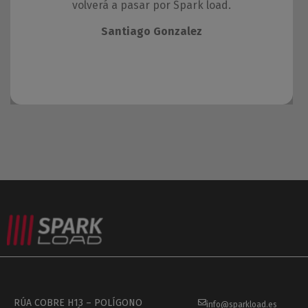
volverá a pasar por Spark load.
Santiago Gonzalez
RÚA COBRE H13 – POLÍGONO
info@sparkload.es