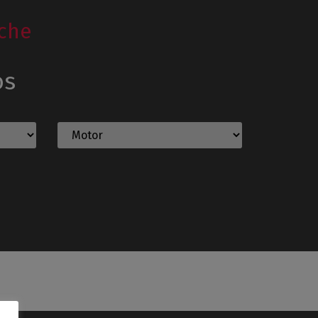
che
os