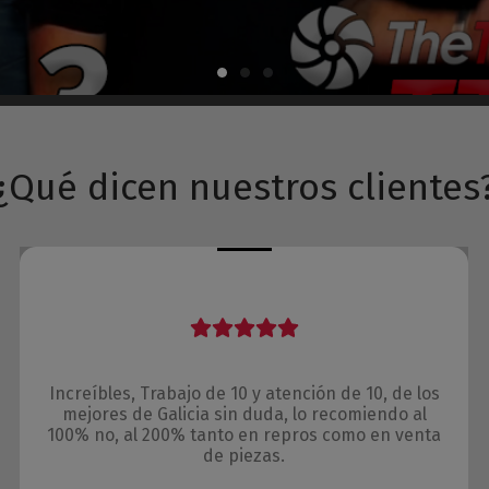
¿Qué dicen nuestros clientes
Increíbles, Trabajo de 10 y atención de 10, de los
mejores de Galicia sin duda, lo recomiendo al
100% no, al 200% tanto en repros como en venta
de piezas.