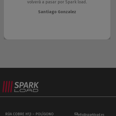
volverá a pasar por Spark load.
Santiago Gonzalez
RÚA COBRE H13 – POLÍGONO
info@sparkload.es