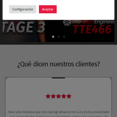
Hyundai i30N Stage 3 – Turbo TTE466
Configuración
Aceptar
¿Qué dicen nuestros clientes?
Hace una Semana que me reprogramaron mi C43 y estoy encantado
con el resultado, tanto por prestaciones como por consumos. El