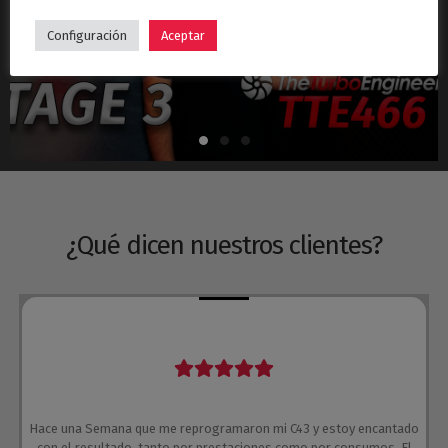
Hyundai i30N Stage 3 – Turbo TTE466
Configuración
Aceptar
¿Qué dicen nuestros clientes?
Hace una Semana que me reprogramaron mi C43 y estoy encantado
con el resultado, tanto por prestaciones como por consumos. El