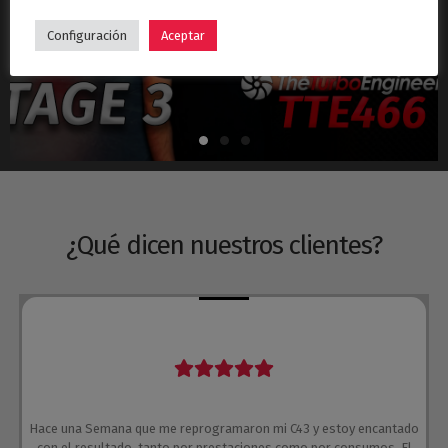
Hyundai i30N Stage 3 – Turbo TTE466
Configuración
Aceptar
¿Qué dicen nuestros clientes?
Hace una Semana que me reprogramaron mi C43 y estoy encantado
con el resultado, tanto por prestaciones como por consumos. El