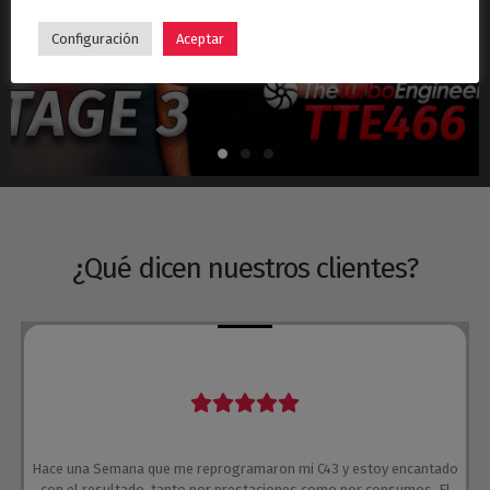
Hyundai i30N Stage 3 – Turbo TTE466
Configuración
Aceptar
¿Qué dicen nuestros clientes?
Hace una Semana que me reprogramaron mi C43 y estoy encantado
con el resultado, tanto por prestaciones como por consumos. El