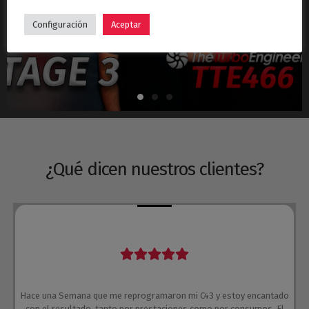
Hyundai i30N Stage 3 – Turbo TTE466
Configuración
Aceptar
¿Qué dicen nuestros clientes?
Hace una Semana que me reprogramaron mi C43 y estoy encantado
con el resultado, tanto por prestaciones como por consumos. El